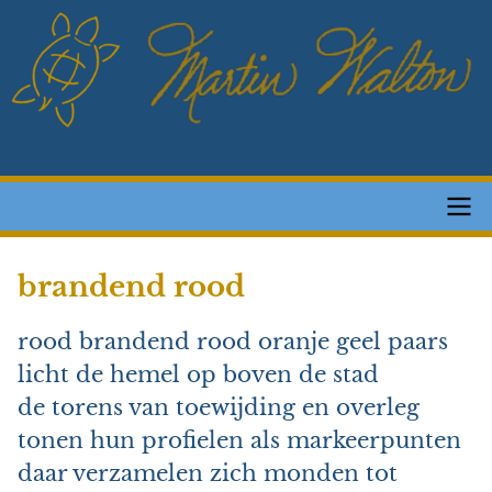
Overslaan
en
naar
de
inhoud
gaan
Main
brandend rood
navigation
rood brandend rood oranje geel paars
licht de hemel op boven de stad
de torens van toewijding en overleg
tonen hun profielen als markeerpunten
daar verzamelen zich monden tot