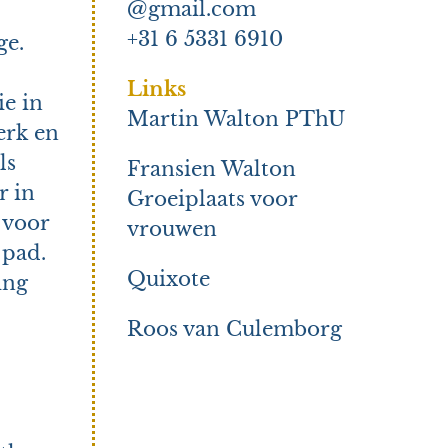
@gmail.com
+31 6 5331 6910
ge.
Links
ie in
Martin Walton PThU
erk en
ls
Fransien Walton
r in
Groeiplaats voor
 voor
vrouwen
 pad.
Quixote
ing
Roos van Culemborg