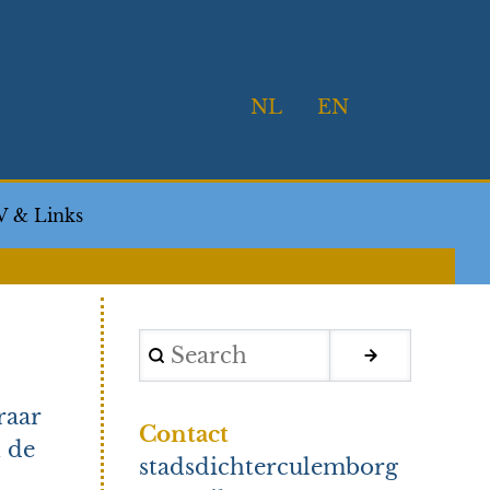
NL
EN
V & Links
Search
raar
Contact
n de
stadsdichterculemborg