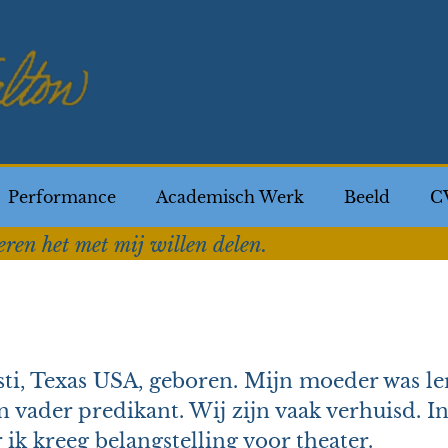
Performance
Academisch Werk
Beeld
C
ren het met mij willen delen.
sti, Texas USA, geboren.
Mijn moeder was le
vader predikant. Wij zijn vaak verhuisd. I
ik kreeg belangstelling voor theater.