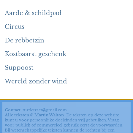
Aarde & schildpad
Circus
De rebbetzin
Kostbaarst geschenk
Suppoost
Wereld zonder wind
Contact
turtletract@gmail.com
Alle teksten © Martin Walton
De teksten op deze website
kunt u voor persoonlijke doeleinden vrij gebruiken. Vraag
voor publiek of commercieel gebruik eerst de voorwaarden.
Bij wetenschappelijke teksten kunnen de rechten bij een