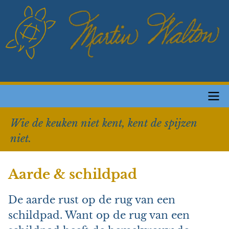
Overslaan
en
naar
de
inhoud
gaan
Main
Wie de keuken niet kent, kent de spijzen
navigation
niet.
Aarde & schildpad
De aarde rust op de rug van een
schildpad. Want op de rug van een