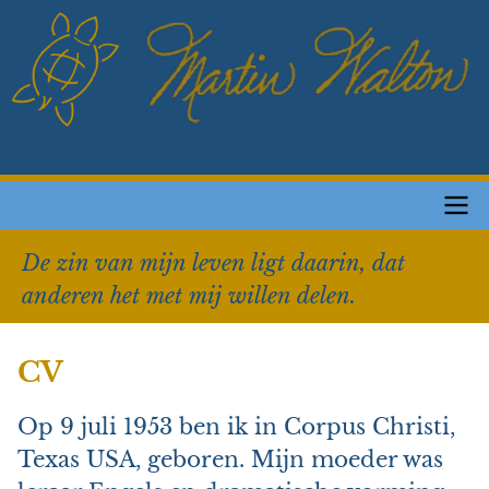
Overslaan
en
naar
de
inhoud
gaan
Main
De zin van mijn leven ligt daarin, dat
navigation
anderen het met mij willen delen.
CV
Op 9 juli 1953 ben ik in Corpus Christi,
Texas USA, geboren.
Mijn moeder was